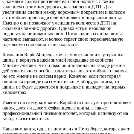
С каждым годом производители шин борются с таким
явлением на зимних дорогах, как заносы и ДТП. Для
увеличения сцепки между дорожным покрытием и колесом
автомобиля производители вживляют в покрышки шипы.
Именно они позволяют уменьшить количество ДТП на
скользких зимних дорогах. Однако есть и небольшой
недостаток шипованных шин. После одного сезона шипы
частично выпадают, и колесо теряет свою первоначальную
идеальную способность не скользить.
Компания Rapid24 предлагает вам восстановить утерянные
шипы и вернуть вашей зимней покрышке ее свойства.
Многие считают, что только ошипованная на заводе резина
действительно способна защитить ваш автомобиль от заноса,
но это мнение не совсем верно! Конечно, если повторная
ошиповка проводится сомнительным оборудованием, то
шипы не будут держаться в покрышке и выпадут на первых
километрах.
Именно поэтому, компания Rapid24 использует при ошиповке
одно-, двух - и даже трехфланцевые шипы, а также
профессиональный пневмопистолет, который используют на
заводах-изготовителях.
Наша компания, одна из немногих в Петербурге, которая дает