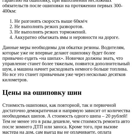
гарантию на ошиповку, при выполнении несложных
обязательств после ошиповки на протяжении первых 300-
400км:
Не разгонять скорость выше 60км\ч
Не выполнять резких разворотов.
Не выполнять резких торможений.
Аккуратно объезжать ямы и неровности на дороге.
Данные меры необходимы для обкатки резины. Водителям,
которые уже не впервые делают ошиповку будет более
привычно ездить «на шипах». Новички должны знать, что
управление станет более тяжелым, появится дополнительный
шум, а машина начнет расходовать немного больше топлива.
Но все это станет привычным уже через несколько десятков
километров.
Цены на ошиповку шин
Стоимость ошиповки, как повторной, так и первичной
достаточно демократичная и напрямую зависит от количества
необходимых шипов. А стоимость одного шипа – 20 рублей!
Тем не менее это в разы дешевле, чем стоимость ремонта авто
после зимнего ДТП или заноса. Кроме того, при вызове
мастера на дом, сам выезд вы не оплачиваете, оплата