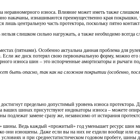
на неравномерного износа. Влияние может иметь также слишком
но накачаны, изнашиваются преимущественно края покрышки, так
ся лишь центральную часть протектора, поскольку пятно контакт
нельзя слишком сильно нагружать, а также необходимо всегда сл
естах (пятнами). Особенно актуальна данная проблема для руле
 Если же диск потерял свою первоначальную форму, можно его п
ного износа шин – это испорченные амортизаторы и рычаги по
т быть опасно, так как на сложном покрытии (особенно, после
достигнут предельно допустимый уровень износа протектора. Дл
а ваших шинах присутствуют индикаторы износа – можете опират
ны подлежат замене сразу же, независимо от истирания протекто
я» шины. Ведь каждый «прожитый» год уменьшает ресурс шин ми
ко они изношены. Даже если вы на них не ездили вообще или ез
 условиях и при среднестатистическом годовом пробеге, шины д