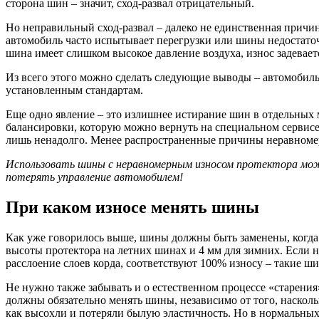
сторона шин – значит, сход-развал отрицательный.
Но неправильный сход-развал – далеко не единственная причи
автомобиль часто испытывает перегрузки или шины недостаточ
шина имеет слишком высокое давление воздуха, износ задевает
Из всего этого можно сделать следующие выводы – автомобиль 
установленным стандартам.
Еще одно явление – это излишнее истирание шин в отдельных м
балансировки, которую можно вернуть на специальном сервисе.
лишь ненадолго. Менее распространенные причины неравномер
Использовать шины с неравномерным износом протектора може
потерять управление автомобилем!
При каком износе менять шины
Как уже говорилось выше, шины должны быть заменены, когда 
высоты протектора на летних шинах и 4 мм для зимних. Если н
расслоение слоев корда, соответствуют 100% износу – такие ши
Не нужно также забывать и о естественном процессе «старени
должны обязательно менять шины, независимо от того, насколь
как высохли и потеряли былую эластичность. Но в нормальных