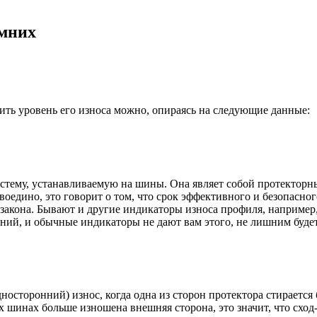
имних
ить уровень его износа можно, опираясь на следующие данные:
стему, устанавливаемую на шины. Она являет собой протекторн
 воедино, это говорит о том, что срок эффективного и безопас
 закона. Бывают и другие индикаторы износа профиля, например
ений, и обычные индикаторы не дают вам этого, не лишним буде
осторонний) износ, когда одна из сторон протектора стирается
х шинах больше изношена внешняя сторона, это значит, что схо